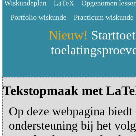
Wiskundeplan
LaTeX
Opgenomen lesse
Portfolio wiskunde
Practicum wiskunde
Nieuw!
Starttoet
toelatingsproev
Tekstopmaak met LaT
Op deze webpagina biedt 
ondersteuning bij het vol