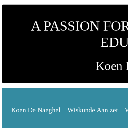
A PASSION FO
EDU
Koen 
Koen De Naeghel
Wiskunde Aan zet
W