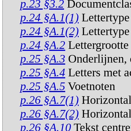
p.23 §3.2
Documentcla
p.24 §A.1(1)
Lettertype
p.24 §A.1(2)
Lettertype 
p.24 §A.2
Lettergrootte
p.25 §A.3
Onderlijnen, 
p.25 §A.4
Letters met a
p.25 §A.5
Voetnoten
p.26 §A.7(1)
Horizontal
p.26 §A.7(2)
Horizontal
p.26 §A.10
Tekst centrer