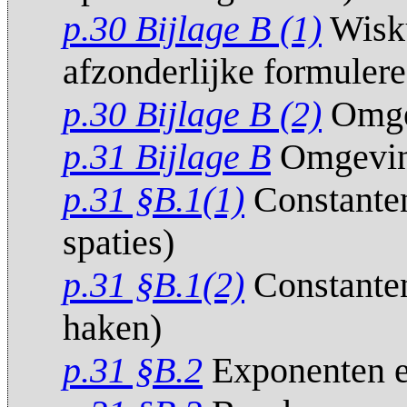
p.30 Bijlage B (1)
Wisku
afzonderlijke formulere
p.30 Bijlage B (2)
Omge
p.31 Bijlage B
Omgevin
p.31 §B.1(1)
Constanten
spaties)
p.31 §B.1(2)
Constanten
haken)
p.31 §B.2
Exponenten e