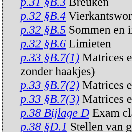
p.31 §B.3
Breuken
p.32 §B.4
Vierkantswor
p.32 §B.5
Sommen en in
p.32 §B.6
Limieten
p.33 §B.7(1)
Matrices e
zonder haakjes)
p.33 §B.7(2)
Matrices e
p.33 §B.7(3)
Matrices e
p.38 Bijlage D
Exam cl
p.38 §D.1
Stellen van 