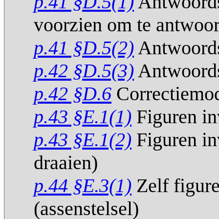
p.41 §D.5(1)
Antwoords
voorzien om te antwoo
p.41 §D.5(2)
Antwoords
p.42 §D.5(3)
Antwoords
p.42 §D.6
Correctiemo
p.43 §E.1(1)
Figuren i
p.43 §E.1(2)
Figuren in
draaien)
p.44 §E.3(1)
Zelf figur
(assenstelsel)