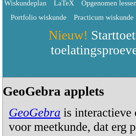
Wiskundeplan
LaTeX
Opgenomen lesse
Portfolio wiskunde
Practicum wiskunde
Nieuw!
Starttoet
toelatingsproev
GeoGebra applets
GeoGebra
is interactiev
voor meetkunde, dat erg po