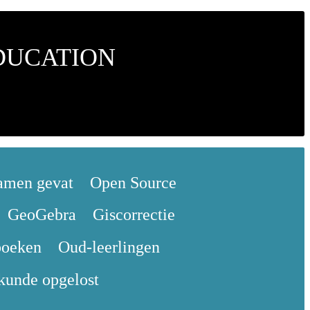
DUCATION
amen gevat
Open Source
GeoGebra
Giscorrectie
boeken
Oud-leerlingen
skunde opgelost