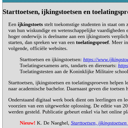
Starttoetsen, ijkingstoetsen en toelatings
Een
ijkingstoets
stelt toekomstige studenten in staat om 
van hun wiskundige en wetenschappelijke vaardigheden en
hoger onderwijs is deelname aan een ijkingstoets verpli
starten, dan spreken we van een
toelatingsproef
. Meer in
volgende, officiële websites.
Starttoetsen en ijkingstoetsen:
https://www.ijkingsto
Toelatingsexamens arts, tandarts en dierenarts:
http
Toelatingstesten aan de Koninklijke Militaire schoo
Starttoetsen, ijkingstoetsen en toelatingsproeven helpen l
naar academische bachelor. Daarnaast geven die toetsen 
Onderstaand digitaal werk boek dient om leerlingen en lee
voorzien van een uitgewerkte oplossing. De editie van 2
werden gesteld. Publicatie gebeurt enkel via het onlin
Nieuw!
K. De Naeghel,
Starttoetsen, ijkingstoetse