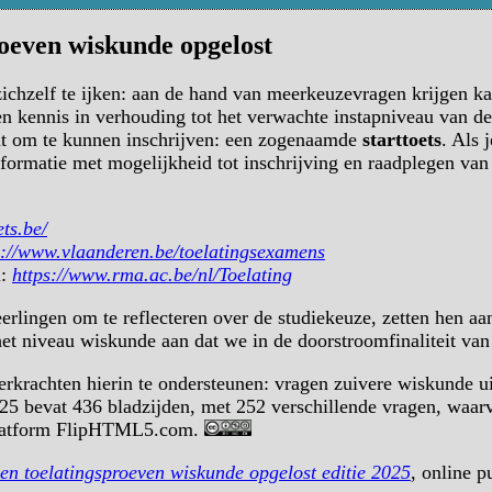
proeven wiskunde opgelost
zichzelf te ijken: aan de hand van meerkeuzevragen krijgen k
 kennis in verhouding tot het verwachte instapniveau van de
cht om te kunnen inschrijven: een zogenaamde
starttoets
. Als 
formatie met mogelijkheid tot inschrijving en raadplegen van 
ets.be/
s://www.vlaanderen.be/toelatingsexamens
l:
https://www.rma.ac.be/nl/Toelating
eerlingen om te reflecteren over de studiekeuze, zetten hen aa
het niveau wiskunde aan dat we in de doorstroomfinaliteit va
rkrachten hierin te ondersteunen: vragen zuivere wiskunde uit
025 bevat 436 bladzijden, met 252 verschillende vragen, waa
e platform FlipHTML5.com.
n en toelatingsproeven wiskunde opgelost editie 2025
, online 